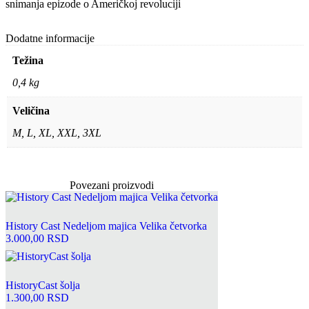
snimanja epizode o Američkoj revoluciji
Dodatne informacije
Težina
0,4 kg
Veličina
M, L, XL, XXL, 3XL
Povezani proizvodi
Ovaj
proizvod
ima
History Cast Nedeljom majica Velika četvorka
više
3.000,00
RSD
varijanti.
Opcije
mogu
biti
HistoryCast šolja
izabrane
1.300,00
RSD
na