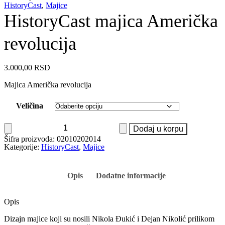
HistoryCast
,
Majice
HistoryCast majica Američka
revolucija
3.000,00
RSD
Majica Američka revolucija
Veličina
HistoryCast
Dodaj u korpu
majica
Šifra proizvoda:
02010202014
Američka
Kategorije:
HistoryCast
,
Majice
revolucija
količina
Opis
Dodatne informacije
Opis
Dizajn majice koji su nosili Nikola Đukić i Dejan Nikolić prilikom