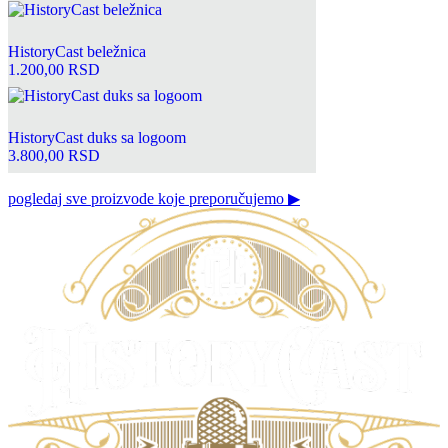
stranici
proizvoda.
HistoryCast beležnica
1.200,00
RSD
Ovaj
proizvod
ima
HistoryCast duks sa logoom
više
3.800,00
RSD
varijanti.
Opcije
pogledaj sve proizvode koje preporučujemo ▶
mogu
biti
izabrane
na
stranici
proizvoda.